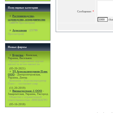
Популярные категории
Сообщение:
*
Растениеводство,
садоводство, огородничество
char
(
26070
Просмотров)
Агрохимия
(
25799
Просмотров)
Новые фирмы
Курочка
-
Киевская,
Украина, Васильков.
Продаж підрощених курчат
мясної та яєчно-мясної по
(05-20-2021)
ТД Агроэкспертднепр Плюс
ООО
-
Днепропетровская,
Украина, Днепр.
Компания «Агроэкспертднепр
Плюс» - поставляет совр
(11-20-2019)
Внешагротранс-1 ООО
-
Закарпатская, Украина, Ужгород.
Общество с ограниченной
ответственностью «ВНЕШАГРО
(05-16-2018)