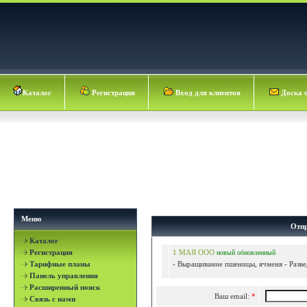
Каталог
Регистрация
Вход для клиентов
Доска 
Меню
Отпр
Каталог
Регистрация
1 МАЯ ООО
новый
обновленный
Тарифные планы
- Выращивание пшеницы, ячменя - Разве
Панель управления
Расширенный поиск
Ваш email:
*
Связь с нами