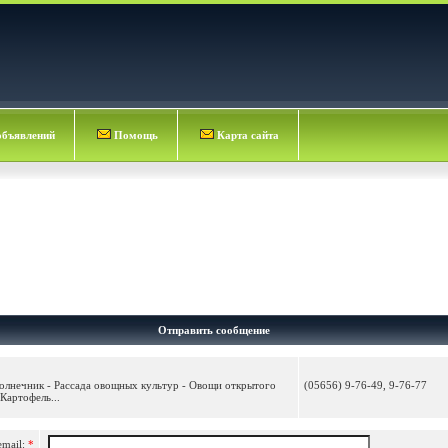
объявлений
Помощь
Карта сайта
Отправить сообщение
солнечник - Рассада овощных культур - Овощи открытого
(05656) 9-76-49, 9-76-77
Картофель...
email:
*