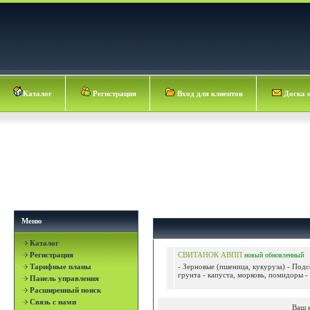
Каталог
Регистрация
Вход для клиентов
Доска 
Меню
Каталог
Регистрация
СВИТАНОК АВПП
новый
обновленный
Тарифные планы
- Зерновые (пшеница, кукуруза) - Под
грунта - капуста, морковь, помидоры - 
Панель управления
Расширенный поиск
Связь с нами
Ваш 