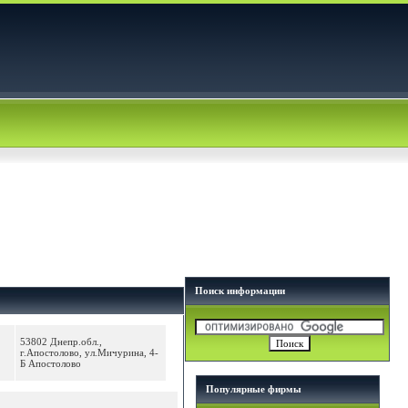
Поиск информации
53802 Днепр.обл.,
г.Апостолово, ул.Мичурина, 4-
Б Апостолово
Популярные фирмы