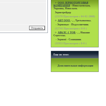
OOO ЗЕРНОТОРГОВАЯ
КОМПАНИЯ
- Николаевская,
Украина, Николаев.
Зернотрейдер
(
21170
Просмотров с 04-02-2008)
АБТ ООО
- , , Третьяковка.
- Зерновые - Подсолнечник
(
12741
Просмотров с 0-0-)
АВАЛС-1 ТОВ
- , , Нижние
Серогозы.
- Зернові - Соняшник
(
11953
Просмотров с 0-0-)
Еще по теме:
Дополнительная информация