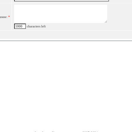
ение:
*
characters left