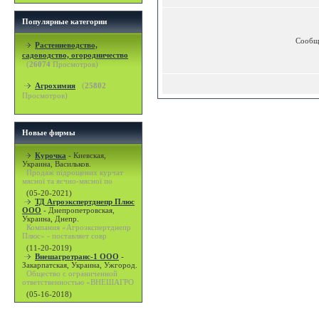
Популярные категории
Сообщ
Растениеводство,
садоводство, огородничество
(
26074
Просмотров)
Агрохимия
(
25802
Просмотров)
Новые фирмы
Курочка
-
Киевская,
Украина, Васильков.
Продаж підрощених курчат
мясної та яєчно-мясної по
(05-20-2021)
ТД Агроэкспертднепр Плюс
ООО
-
Днепропетровская,
Украина, Днепр.
Компания «Агроэкспертднепр
Плюс» - поставляет совр
(11-20-2019)
Внешагротранс-1 ООО
-
Закарпатская, Украина, Ужгород.
Общество с ограниченной
ответственностью «ВНЕШАГРО
(05-16-2018)