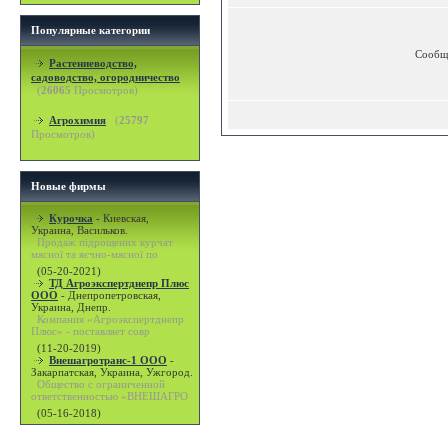
Популярные категории
Сообщ
Растениеводство,
садоводство, огородничество
(
26065
Просмотров)
Агрохимия
(
25797
Просмотров)
Новые фирмы
Курочка
-
Киевская,
Украина, Васильков.
Продаж підрощених курчат
мясної та яєчно-мясної по
(05-20-2021)
ТД Агроэкспертднепр Плюс
ООО
-
Днепропетровская,
Украина, Днепр.
Компания «Агроэкспертднепр
Плюс» - поставляет совр
(11-20-2019)
Внешагротранс-1 ООО
-
Закарпатская, Украина, Ужгород.
Общество с ограниченной
ответственностью «ВНЕШАГРО
(05-16-2018)