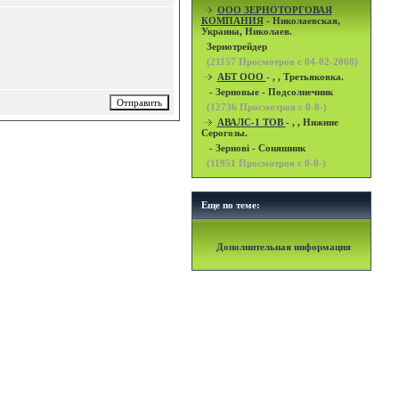
OOO ЗЕРНОТОРГОВАЯ
КОМПАНИЯ
- Николаевская,
Украина, Николаев.
Зернотрейдер
(
21157
Просмотров с 04-02-2008)
АБТ ООО
- , , Третьяковка.
- Зерновые - Подсолнечник
(
12736
Просмотров с 0-0-)
АВАЛС-1 ТОВ
- , , Нижние
Серогозы.
- Зернові - Соняшник
(
11951
Просмотров с 0-0-)
Еще по теме:
Дополнительная информация