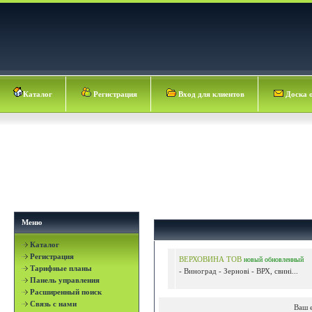
Каталог
Регистрация
Вход для клиентов
Доска 
Меню
Каталог
Регистрация
ВЕРХОВИНА ТОВ
новый
обновленный
Тарифные планы
- Виноград - Зернові - ВРХ, свині...
Панель управления
Расширенный поиск
Связь с нами
Ваш 