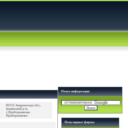
Поиск информации
90155 Закарпатська обл.,
Іршавський р-н,
с.Приборжавське
Приборжавское
Популярные фирмы