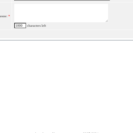
ение:
*
characters left