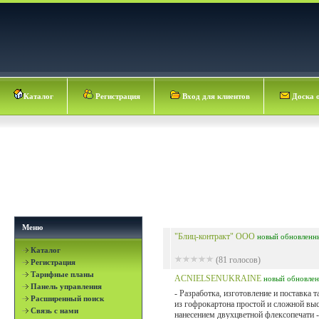
Каталог
Регистрация
Вход для клиентов
Доска 
Меню
"Блиц-контракт" ООО
новый
обновленн
Каталог
(81 голосов)
Регистрация
Тарифные планы
ACNIELSENUKRAINE
новый
обновле
Панель управления
- Разработка, изготовление и поставка 
Расширенный поиск
из гофрокартона простой и сложной выс
Связь с нами
нанесением двухцветной флексопечати 