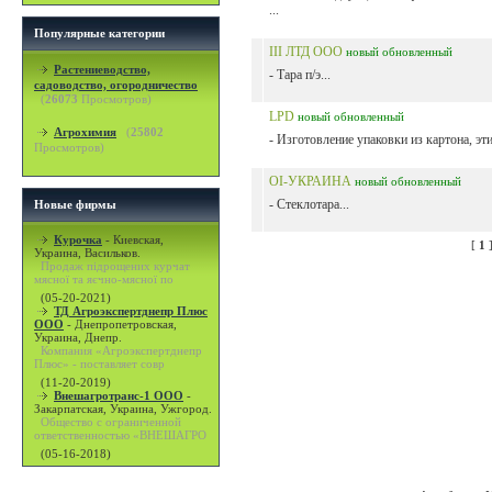
...
Популярные категории
III ЛТД ООО
новый
обновленный
Растениеводство,
- Тара п/э...
садоводство, огородничество
(
26073
Просмотров)
LPD
новый
обновленный
Агрохимия
(
25802
- Изготовление упаковки из картона, эти
Просмотров)
OI-УКРАИНА
новый
обновленный
- Стеклотара...
Новые фирмы
Курочка
-
Киевская,
[
1
Украина, Васильков.
Продаж підрощених курчат
мясної та яєчно-мясної по
(05-20-2021)
ТД Агроэкспертднепр Плюс
ООО
-
Днепропетровская,
Украина, Днепр.
Компания «Агроэкспертднепр
Плюс» - поставляет совр
(11-20-2019)
Внешагротранс-1 ООО
-
Закарпатская, Украина, Ужгород.
Общество с ограниченной
ответственностью «ВНЕШАГРО
(05-16-2018)