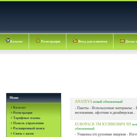
Каталог
Регистрация
Вход для клиентов
Доска 
Меню
ANATEYA
новый
обновленный
Каталог
- Пакеты - Используемые материалы: - 
мелованная, офсетная и дизайнерская...
Регистрация
Тарифные планы
Панель управления
EUROPACK ТМ КУЛИКОВИЧ ЧП
но
Расширенный поиск
обновленный
Связь с нами
- Упаковка п/п рулонная пищевая - Изг