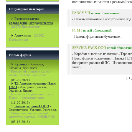
полиэтиленовых пакетов с рекламой зака
Популярные категории
FANCY ЧП
новый
обновленный
Растениеводство,
- Пакеты бумажные в ассортименте под з
садоводство, огородничество
(
26073
Просмотров)
NTMT
новый
обновленный
Агрохимия
(
25802
- Пакеты фирменные бумажные...
Просмотров)
SERVICE-PACK ООО
новый
обновлен
- Коробки высечные из пленок - Тара же
Новые фирмы
Пресс-формы ложементы - Пленка ПЭТ
биоориентированный ПС - Изготовлени
Курочка
-
Киевская,
упако...
Украина, Васильков.
Продаж підрощених курчат
мясної та яєчно-мясної по
[
1
(05-20-2021)
ТД Агроэкспертднепр Плюс
ООО
-
Днепропетровская,
Украина, Днепр.
Компания «Агроэкспертднепр
Плюс» - поставляет совр
(11-20-2019)
Внешагротранс-1 ООО
-
Закарпатская, Украина, Ужгород.
Общество с ограниченной
ответственностью «ВНЕШАГРО
(05-16-2018)