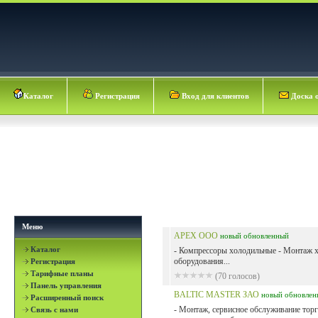
Каталог
Регистрация
Вход для клиентов
Доска 
Меню
APEX ООО
новый
обновленный
Каталог
- Компрессоры холодильные - Монтаж 
оборудования...
Регистрация
Тарифные планы
(70 голосов)
Панель управления
BALTIC MASTER ЗАО
новый
обновлен
Расширенный поиск
- Монтаж, сервисное обслуживание тор
Связь с нами