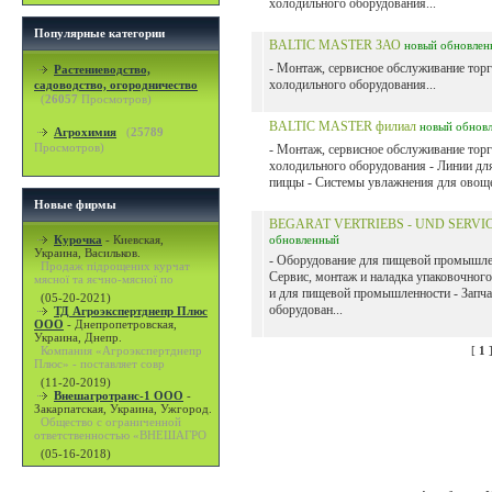
холодильного оборудования...
Популярные категории
BALTIC MASTER ЗАО
новый
обновлен
- Монтаж, сервисное обслуживание тор
Растениеводство,
холодильного оборудования...
садоводство, огородничество
(
26057
Просмотров)
BALTIC MASTER филиал
новый
обнов
Агрохимия
(
25789
Просмотров)
- Монтаж, сервисное обслуживание тор
холодильного оборудования - Линии дл
пиццы - Системы увлажнения для овоще
Новые фирмы
BEGARAT VERTRIEBS - UND SERVI
Курочка
-
Киевская,
обновленный
Украина, Васильков.
- Оборудование для пищевой промышле
Продаж підрощених курчат
Сервис, монтаж и наладка упаковочног
мясної та яєчно-мясної по
и для пищевой промышленности - Запча
(05-20-2021)
оборудован...
ТД Агроэкспертднепр Плюс
ООО
-
Днепропетровская,
Украина, Днепр.
Компания «Агроэкспертднепр
[
1
Плюс» - поставляет совр
(11-20-2019)
Внешагротранс-1 ООО
-
Закарпатская, Украина, Ужгород.
Общество с ограниченной
ответственностью «ВНЕШАГРО
(05-16-2018)