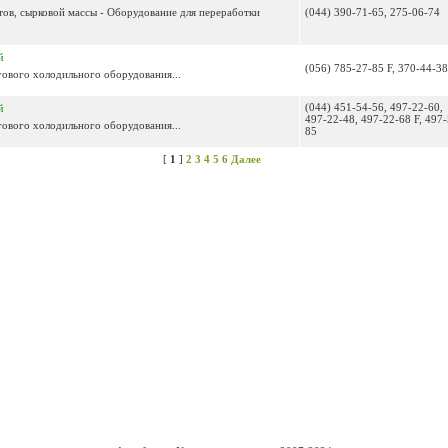
тов, сырковой массы - Оборудование для переработки
(044) 390-71-65, 275-06-74
й
(056) 785-27-85 F, 370-44-38
ового холодильного оборудования...
(044) 451-54-56, 497-22-60,
й
497-22-48, 497-22-68 F, 497-
ового холодильного оборудования...
85
[
1
]
2
3
4
5
6
Далее