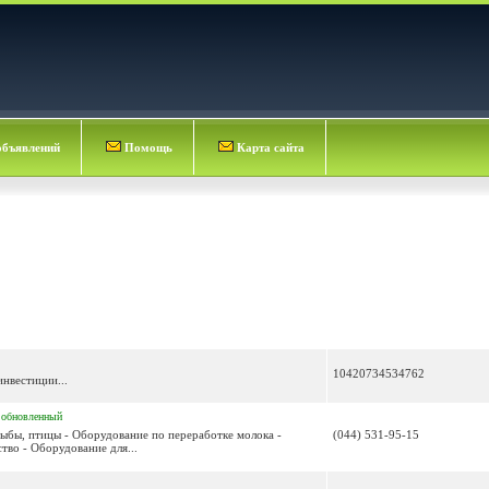
объявлений
Помощь
Карта сайта
10420734534762
нвестиции...
обновленный
рыбы, птицы - Оборудование по переработке молока -
(044) 531-95-15
во - Оборудование для...