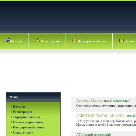
Каталог
Регистрация
Вход для клиентов
Доска 
Меню
AgroexpoCZgroup
новый
обновленный
Свинокомплексы, птичники, коровники, и
Каталог
Регистрация
AGROTECNICA ITALIANA S.R.L.
новый
Тарифные планы
- Оборудование для переработки мяса, 
Панель управления
Макаронное и хлебобулочное производст
Расширенный поиск
Связь с нами
ATW
новый
обновленный