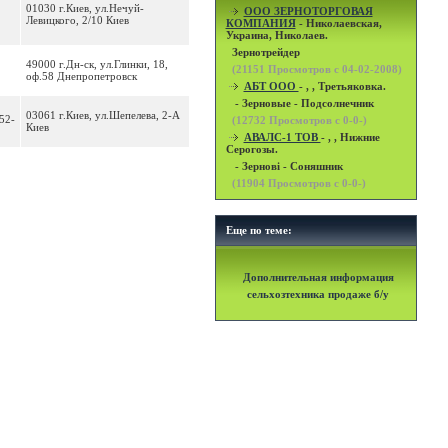
01030 г.Киев, ул.Нечуй-
OOO ЗЕРНОТОРГОВАЯ
Левицкого, 2/10 Киев
КОМПАНИЯ
- Николаевская,
Украина, Николаев.
Зернотрейдер
49000 г.Дн-ск, ул.Глинки, 18,
(
21151
Просмотров с 04-02-2008)
оф.58 Днепропетровск
АБТ ООО
- , , Третьяковка.
- Зерновые - Подсолнечник
03061 г.Киев, ул.Шепелева, 2-А
52-
(
12732
Просмотров с 0-0-)
Киев
АВАЛС-1 ТОВ
- , , Нижние
Серогозы.
- Зернові - Соняшник
(
11904
Просмотров с 0-0-)
Еще по теме:
Дополнительная информация
сельхозтехника продаже б/у