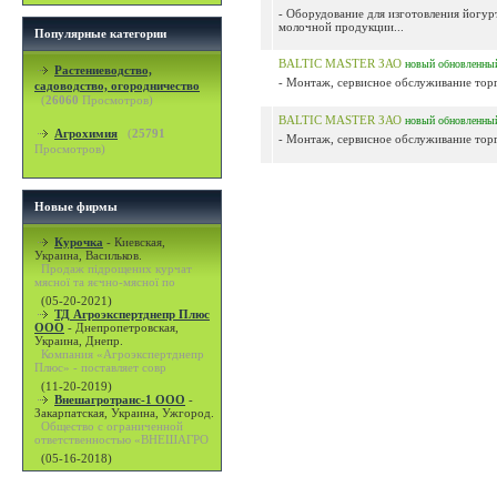
- Оборудование для изготовления йогур
молочной продукции...
Популярные категории
BALTIC MASTER ЗАО
новый
обновленны
Растениеводство,
- Монтаж, сервисное обслуживание торг
садоводство, огородничество
(
26060
Просмотров)
BALTIC MASTER ЗАО
новый
обновленны
Агрохимия
(
25791
- Монтаж, сервисное обслуживание торг
Просмотров)
Новые фирмы
Курочка
-
Киевская,
Украина, Васильков.
Продаж підрощених курчат
мясної та яєчно-мясної по
(05-20-2021)
ТД Агроэкспертднепр Плюс
ООО
-
Днепропетровская,
Украина, Днепр.
Компания «Агроэкспертднепр
Плюс» - поставляет совр
(11-20-2019)
Внешагротранс-1 ООО
-
Закарпатская, Украина, Ужгород.
Общество с ограниченной
ответственностью «ВНЕШАГРО
(05-16-2018)