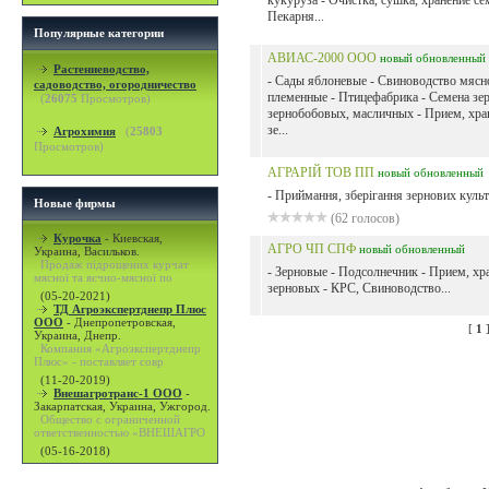
кукуруза - Очистка, сушка, хранение се
Пекарня...
Популярные категории
АВИАС-2000 ООО
новый
обновленный
Растениеводство,
- Сады яблоневые - Свиноводство мясн
садоводство, огородничество
племенные - Птицефабрика - Семена зе
(
26075
Просмотров)
зернобобовых, масличных - Прием, хра
зе...
Агрохимия
(
25803
Просмотров)
АГРАРІЙ ТОВ ПП
новый
обновленный
- Приймання, зберігання зернових культ
Новые фирмы
(62 голосов)
Курочка
-
Киевская,
АГРО ЧП СПФ
новый
обновленный
Украина, Васильков.
Продаж підрощених курчат
- Зерновые - Подсолнечник - Прием, хр
мясної та яєчно-мясної по
зерновых - КРС, Свиноводство...
(05-20-2021)
ТД Агроэкспертднепр Плюс
ООО
-
Днепропетровская,
[
1
Украина, Днепр.
Компания «Агроэкспертднепр
Плюс» - поставляет совр
(11-20-2019)
Внешагротранс-1 ООО
-
Закарпатская, Украина, Ужгород.
Общество с ограниченной
ответственностью «ВНЕШАГРО
(05-16-2018)