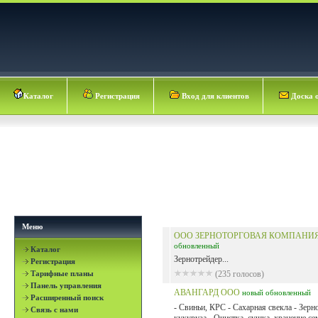
Каталог
Регистрация
Вход для клиентов
Доска 
Меню
OOO ЗЕРНОТОРГОВАЯ КОМПАНИ
обновленный
Каталог
Зернотрейдер...
Регистрация
Тарифные планы
(235 голосов)
Панель управления
АВАНГАРД ООО
новый
обновленный
Расширенный поиск
- Свиньи, КРС - Сахарная свекла - Зерн
Связь с нами