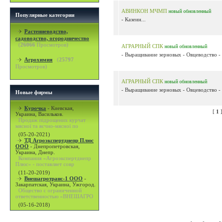
АВИНКОН МЧМП
новый
обновленный
Популярные категории
- Казеин...
Растениеводство,
садоводство, огородничество
(
26066
Просмотров)
АГРАРНЫЙ СПК
новый
обновленный
- Выращивание зерновых - Овцеводство - 
Агрохимия
(
25797
Просмотров)
АГРАРНЫЙ СПК
новый
обновленный
- Выращивание зерновых - Овцеводство - 
Новые фирмы
Курочка
-
Киевская,
[
1
Украина, Васильков.
Продаж підрощених курчат
мясної та яєчно-мясної по
(05-20-2021)
ТД Агроэкспертднепр Плюс
ООО
-
Днепропетровская,
Украина, Днепр.
Компания «Агроэкспертднепр
Плюс» - поставляет совр
(11-20-2019)
Внешагротранс-1 ООО
-
Закарпатская, Украина, Ужгород.
Общество с ограниченной
ответственностью «ВНЕШАГРО
(05-16-2018)