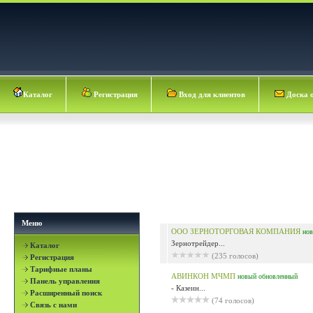
Каталог
Регистрация
Вход для клиентов
Доска 
Меню
OOO ЗЕРНОТОРГОВАЯ КОМПАНИЯ
но
Зернотрейдер...
Каталог
(235 голосов)
Регистрация
Тарифные планы
АВИНКОН МЧМП
новый
обновленный
Панель управления
- Казеин...
Расширенный поиск
(74 голосов)
Связь с нами