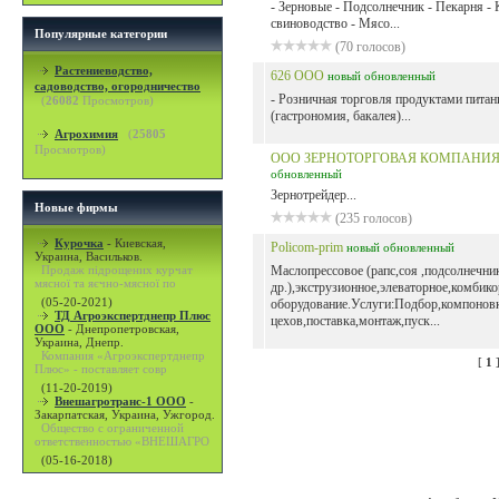
- Зерновые - Подсолнечник - Пекарня -
свиноводство - Мясо...
Популярные категории
(70 голосов)
Растениеводство,
626 ООО
новый
обновленный
садоводство, огородничество
- Розничная торговля продуктами питан
(
26082
Просмотров)
(гастрономия, бакалея)...
Агрохимия
(
25805
Просмотров)
OOO ЗЕРНОТОРГОВАЯ КОМПАНИ
обновленный
Зернотрейдер...
Новые фирмы
(235 голосов)
Курочка
-
Киевская,
Policom-prim
новый
обновленный
Украина, Васильков.
Продаж підрощених курчат
Маслопрессовое (рапс,соя ,подсолнечни
мясної та яєчно-мясної по
др.),экструзионное,элеваторное,комбик
(05-20-2021)
оборудование.Услуги:Подбор,компонов
ТД Агроэкспертднепр Плюс
цехов,поставка,монтаж,пуск...
ООО
-
Днепропетровская,
Украина, Днепр.
Компания «Агроэкспертднепр
[
1
Плюс» - поставляет совр
(11-20-2019)
Внешагротранс-1 ООО
-
Закарпатская, Украина, Ужгород.
Общество с ограниченной
ответственностью «ВНЕШАГРО
(05-16-2018)