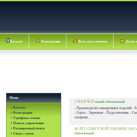
Каталог
Регистрация
Вход для клиентов
Доска 
Меню
1 МАЯ ЧСП
новый
обновленный
Каталог
- Производство макаронных изделий - 
- Горох - Зерновые - Подсолнечник - Св
Регистрация
сахарная...
Тарифные планы
Панель управления
Расширенный поиск
40 ЛЕТ СОВЕТСКОЙ УКРАИНЕ ОАО
обновленный
Связь с нами