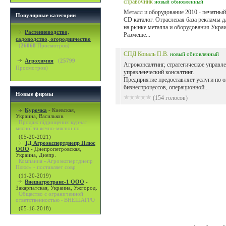
справочник
новый
обновленный
Металл и оборудование 2010 - печатный
Популярные категории
CD каталог. Отраслевая база рекламы д
на рынке металла и оборудования Укра
Растениеводство,
Размеще...
садоводство, огородничество
(
26068
Просмотров)
СПД Коваль П.В.
новый
обновленный
Агрохимия
(
25799
Агроконсалтинг, стратегическое управле
Просмотров)
управленческий консалтинг.
Предприятие предоставляет услуги по 
бизнеспроцессов, операционной...
Новые фирмы
(154 голосов)
Курочка
-
Киевская,
Украина, Васильков.
Продаж підрощених курчат
мясної та яєчно-мясної по
(05-20-2021)
ТД Агроэкспертднепр Плюс
ООО
-
Днепропетровская,
Украина, Днепр.
Компания «Агроэкспертднепр
Плюс» - поставляет совр
(11-20-2019)
Внешагротранс-1 ООО
-
Закарпатская, Украина, Ужгород.
Общество с ограниченной
ответственностью «ВНЕШАГРО
(05-16-2018)