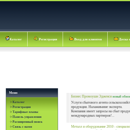
Каталог
Регистрация
Вход для клиентов
Доска 
Меню
Бизнес Промоушн Эдженси
новый
обно
Каталог
Услуги сбытового агента сельскохозяйс
продукции. Налаживание экспорта.
Регистрация
Компания имеет запросы на сбыт проду
Тарифные планы
международных партнеров!...
Панель управления
Расширенный поиск
Металл и оборудование 2010 - специал
Связь с нами