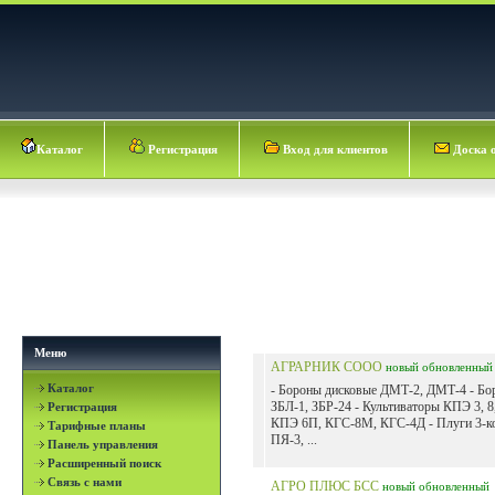
Каталог
Регистрация
Вход для клиентов
Доска 
Меню
АГРАРНИК СООО
новый
обновленный
Каталог
- Бороны дисковые ДМТ-2, ДМТ-4 - Бо
ЗБЛ-1, ЗБР-24 - Культиваторы КПЭ 3, 8
Регистрация
КПЭ 6П, КГС-8М, КГС-4Д - Плуги 3-к
Тарифные планы
ПЯ-3, ...
Панель управления
Расширенный поиск
Связь с нами
АГРО ПЛЮС БСС
новый
обновленный