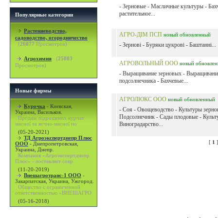
- Зерновые - Масличные культуры - Бах
растительное...
Популярные категории
Растениеводство,
АГРО-ДІМ ПСП
новый
обновленный
садоводство, огородничество
(
26077
Просмотров)
- Зернові - Буряки цукрові - Баштанні...
Агрохимия
(
25803
АГРОВОЛЬНЫЙ ООО
новый
обновле
Просмотров)
- Выращивание зерновых - Выращивани
подсолнечника - Бахчевые...
Новые фирмы
АГРОЛЮКС ООО
новый
обновленный
Курочка
-
Киевская,
- Соя - Овощеводство - Культуры зерно
Украина, Васильков.
Подсолнечник - Сады плодовые - Культ
Продаж підрощених курчат
мясної та яєчно-мясної по
Виноградарство...
(05-20-2021)
ТД Агроэкспертднепр Плюс
[
1
ООО
-
Днепропетровская,
Украина, Днепр.
Компания «Агроэкспертднепр
Плюс» - поставляет совр
(11-20-2019)
Внешагротранс-1 ООО
-
Закарпатская, Украина, Ужгород.
Общество с ограниченной
ответственностью «ВНЕШАГРО
(05-16-2018)