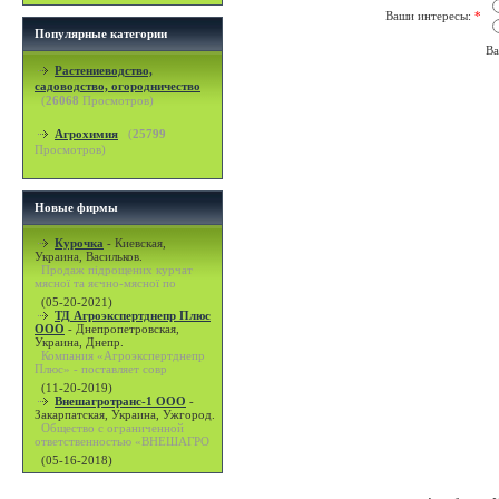
Ваши интересы:
*
Популярные категории
Ва
Растениеводство,
садоводство, огородничество
(
26068
Просмотров)
Агрохимия
(
25799
Просмотров)
Новые фирмы
Курочка
-
Киевская,
Украина, Васильков.
Продаж підрощених курчат
мясної та яєчно-мясної по
(05-20-2021)
ТД Агроэкспертднепр Плюс
ООО
-
Днепропетровская,
Украина, Днепр.
Компания «Агроэкспертднепр
Плюс» - поставляет совр
(11-20-2019)
Внешагротранс-1 ООО
-
Закарпатская, Украина, Ужгород.
Общество с ограниченной
ответственностью «ВНЕШАГРО
(05-16-2018)