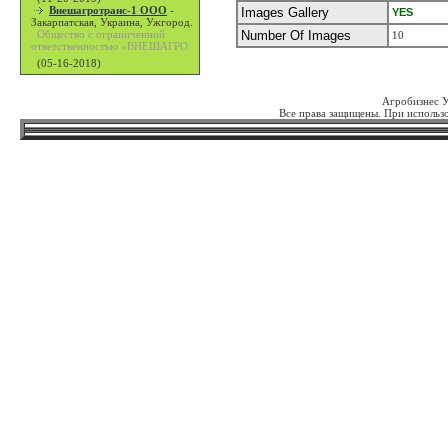
Внешагротранс-1 ООО
-
Images Gallery
YES
Закарпатская, Украина, Ужгород.
Общество с ограниченной
Number Of Images
10
ответственностью «ВНЕШАГРО
(05-16-2018)
Агробизнес 
Все права защищены. При использо