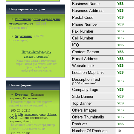
Business Name
YES
Популярные категории
Business Address
YES
Postal Code
YES
Растениеводство, садоводство,
огородничество
(
26064
Phone Number
YES
Просмотров)
Fax Number
YES
Агрохимия
(
25796
Cell Number
YES
Просмотров)
ICQ
YES
Contact Person
Https://kredyt-pid-
YES
zastavu.com.ua/
E-mail Address
YES
Кредит під заставу нерухомості
https://kredyt-pid-zastavu.com.ua/
Website Link
YES
Гроші за 1–3 дні
kredyt-pid-zastavu.com.ua
Location Map Link
YES
Description Text
YES
(1500 characters)
Новые фирмы
Company Logo
YES
Курочка
-
Киевская,
Side Banner
YES
Украина, Васильков.
Продаж підрощених курчат
Top Banner
YES
мясної та яєчно-мясної по
Offers Images
YES
(05-20-2021)
ТД Агроэкспертднепр Плюс
Offers Thumbnails
YES
ООО
-
Днепропетровская,
Украина, Днепр.
Products
YES
Компания «Агроэкспертднепр
Плюс» - поставляет совр
Number Of Products
10
(11-20-2019)