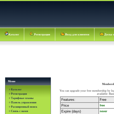
Каталог
Регистрация
Вход для клиентов
Доска 
Меню
Membersh
Каталог
You can upgrade your free membership by log
Регистрация
available: Ba
Тарифные планы
Features:
Free
Панель управления
Price
free
Расширенный поиск
Связь с нами
Expire (days)
never