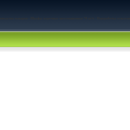
оизводства макарон - Шкафы жарочные трехсекционные 70 кг/ч - Переработка сельхоз