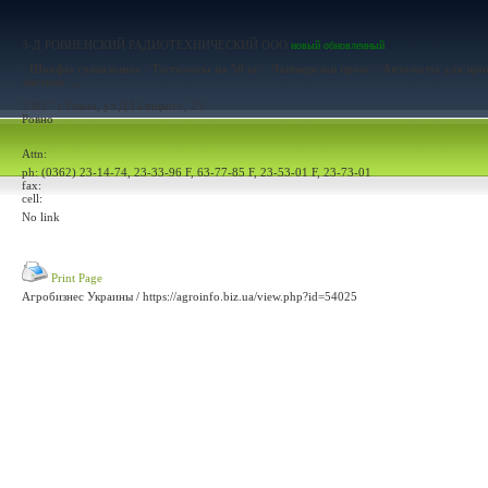
З-Д РОВНЕНСКИЙ РАДИОТЕХНИЧЕСКИЙ ООО
новый
обновленный
- Шкафы сушильные - Тестомесы на 50 кг - Лапшерезки пром. - Автоматы для пр
листово ...
33027 г.Ровно, ул.Д.Галицкого, 25
Ровно
Attn:
ph: (0362) 23-14-74, 23-33-96 F, 63-77-85 F, 23-53-01 F, 23-73-01
fax:
cell:
No link
Print Page
Агробизнес Украины / https://agroinfo.biz.ua/view.php?id=54025