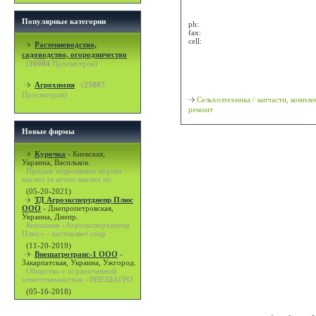
Attn:
Популярные категории
ph:
fax:
cell:
Растениеводство,
садоводство, огородничество
Просмотр карты / маршрута
(
26084
Просмотров)
Классификация
Агрохимия
(
25807
Просмотров)
Сельхозтехника / запчасти, компл
ремонт
Новые фирмы
Курочка
-
Киевская,
Украина, Васильков.
Продаж підрощених курчат
мясної та яєчно-мясної по
(05-20-2021)
ТД Агроэкспертднепр Плюс
ООО
-
Днепропетровская,
Украина, Днепр.
Компания «Агроэкспертднепр
Плюс» - поставляет совр
(11-20-2019)
Внешагротранс-1 ООО
-
Закарпатская, Украина, Ужгород.
Общество с ограниченной
ответственностью «ВНЕШАГРО
(05-16-2018)