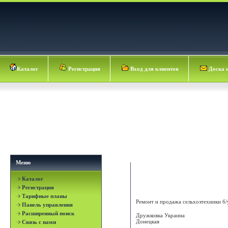
Каталог
Регистрация
Вход для клиентов
Доска 
Меню
Каталог
ООО "Техніка для Ланів"
Регистрация
Тарифные планы
Ремонт и продажа сельхозтехники б/у
Панель управления
Расширенный поиск
Дружковка
Украина
Донецкая
Связь с нами