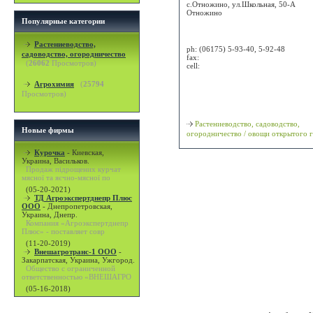
с.Отножино, ул.Школьная, 50-А
Отножино
Популярные категории
Attn:
Растениеводство,
ph:
(06175) 5-93-40, 5-92-48
садоводство, огородничество
fax:
(
26062
Просмотров)
cell:
Агрохимия
(
25794
Просмотр карты / маршрута
Просмотров)
Классификация
Растениеводство, садоводство,
Новые фирмы
огородничество / овощи открытого 
Курочка
-
Киевская,
Украина, Васильков.
Продаж підрощених курчат
мясної та яєчно-мясної по
(05-20-2021)
ТД Агроэкспертднепр Плюс
ООО
-
Днепропетровская,
Украина, Днепр.
Компания «Агроэкспертднепр
Плюс» - поставляет совр
(11-20-2019)
Внешагротранс-1 ООО
-
Закарпатская, Украина, Ужгород.
Общество с ограниченной
ответственностью «ВНЕШАГРО
(05-16-2018)