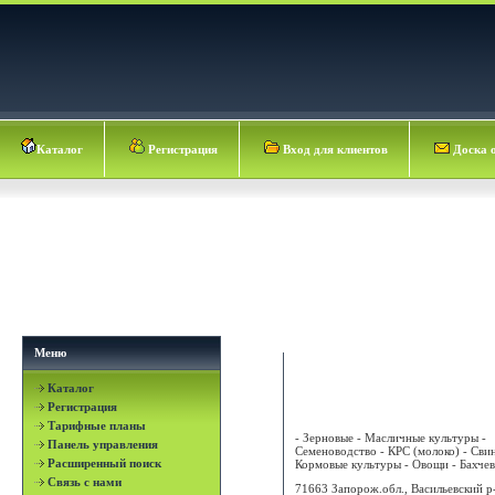
Каталог
Регистрация
Вход для клиентов
Доска 
Меню
Каталог
ЗЛАГОДА ЧП
Регистрация
Тарифные планы
- Зерновые - Масличные культуры -
Панель управления
Семеноводство - КРС (молоко) - Сви
Расширенный поиск
Кормовые культуры - Овощи - Бахчевы
Связь с нами
71663 Запорож.обл., Васильевский р