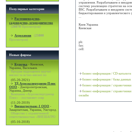
управления. Разрабатываем и внедря
систему реализации стратегии на ос
Популярные категории
BSC. Разрабатываем и внедряем сист
бюджетирования и управленческого 
...
Растениеводство,
садоводство, огородничество
Киев
Украина
(
26070
Просмотров)
Киевская
Агрохимия
(
25800
Attn:
Просмотров)
ph:
fax:
cell:
Новые фирмы
Просмотр карты / маршрута
Курочка
-
Киевская,
Классификация
Украина, Васильков.
Продаж підрощених курчат
бизнес-информация / CD-каталоги
мясної та яєчно-мясної по
бизнес-информация / базы данных
(05-20-2021)
ТД Агроэкспертднепр Плюс
бизнес-информация / справочники
ООО
-
Днепропетровская,
Украина, Днепр.
бизнес-информация / справочники
Компания «Агроэкспертднепр
онлайн
Плюс» - поставляет совр
(11-20-2019)
Внешагротранс-1 ООО
-
Закарпатская, Украина, Ужгород.
Общество с ограниченной
ответственностью «ВНЕШАГРО
(05-16-2018)