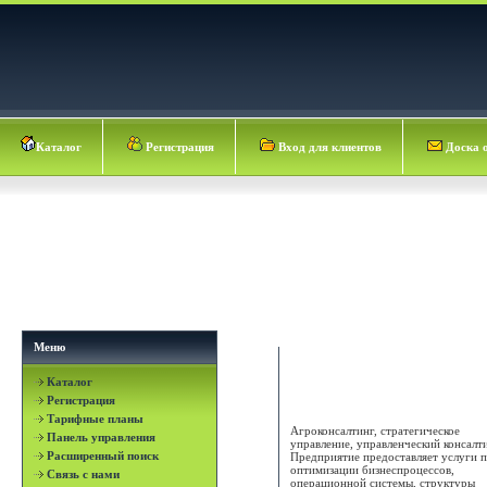
Каталог
Регистрация
Вход для клиентов
Доска 
Меню
Каталог
СПД Коваль П.В.
Регистрация
Тарифные планы
Агроконсалтинг, стратегическое
Панель управления
управление, управленческий консалти
Расширенный поиск
Предприятие предоставляет услуги 
оптимизации бизнеспроцессов,
Связь с нами
операционной системы, структуры