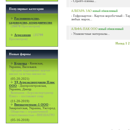
- Стрейч-пленка...
Популярные категории
АЛЬТАРА ЗАО
новый
обновленный
- Гофрокартон - Картон коробочный - Тар
Растениеводство,
любых марок...
садоводство, огородничество
(
26070
Просмотров)
АЛЬФА-ПАК ООО
новый
обновленный
- Упаковочные материалы...
Агрохимия
(
25799
Просмотров)
Назад
1
2
Новые фирмы
Курочка
-
Киевская,
Украина, Васильков.
Продаж підрощених курчат
мясної та яєчно-мясної по
(05-20-2021)
ТД Агроэкспертднепр Плюс
ООО
-
Днепропетровская,
Украина, Днепр.
Компания «Агроэкспертднепр
Плюс» - поставляет совр
(11-20-2019)
Внешагротранс-1 ООО
-
Закарпатская, Украина, Ужгород.
Общество с ограниченной
ответственностью «ВНЕШАГРО
(05-16-2018)