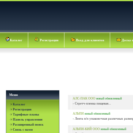
Каталог
Регистрация
Вход для клиентов
Доска 
Меню
АЛС-ПАК ООО
новый
обновленный
- Стретч-пленка пищевая...
Каталог
Регистрация
АЛЬПИ
новый
обновленный
Тарифные планы
- Лента п/п упаковочная различных размер
Панель управления
Расширенный поиск
АЛЬПИ-КИЙ ООО
новый
обновленный
Связь с нами