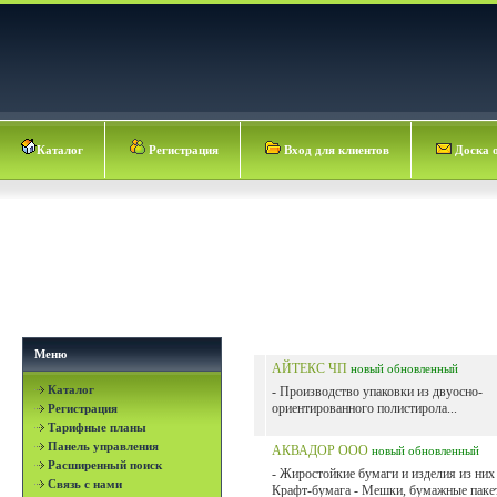
Каталог
Регистрация
Вход для клиентов
Доска 
Меню
АЙТЕКС ЧП
новый
обновленный
Каталог
- Производство упаковки из двуосно-
ориентированного полистирола...
Регистрация
Тарифные планы
Панель управления
АКВАДОР ООО
новый
обновленный
Расширенный поиск
- Жиростойкие бумаги и изделия из них 
Связь с нами
Крафт-бумага - Мешки, бумажные паке