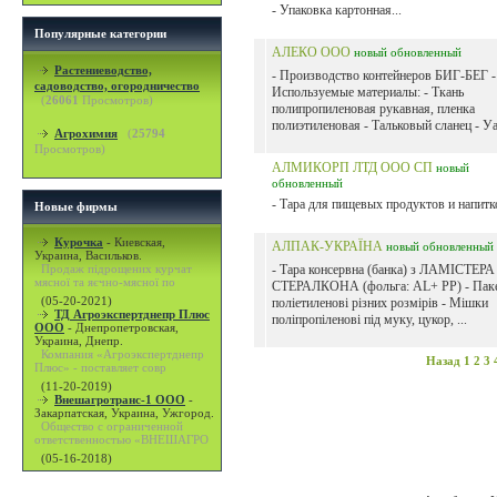
- Упаковка картонная...
Популярные категории
АЛЕКО ООО
новый
обновленный
Растениеводство,
- Производство контейнеров БИГ-БЕГ -
садоводство, огородничество
Используемые материалы: - Ткань
(
26061
Просмотров)
полипропиленовая рукавная, пленка
полиэтиленовая - Тальковый сланец - Уай
Агрохимия
(
25794
Просмотров)
АЛМИКОРП ЛТД ООО СП
новый
обновленный
- Тара для пищевых продуктов и напитко
Новые фирмы
Курочка
-
Киевская,
АЛПАК-УКРАЇНА
новый
обновленный
Украина, Васильков.
Продаж підрощених курчат
- Тара консервна (банка) з ЛАМІСТЕРА 
мясної та яєчно-мясної по
СТЕРАЛКОНА (фольга: AL+ PP) - Пак
(05-20-2021)
поліетиленові різних розмірів - Мішки
ТД Агроэкспертднепр Плюс
поліпропіленові під муку, цукор, ...
ООО
-
Днепропетровская,
Украина, Днепр.
Компания «Агроэкспертднепр
Назад
1
2
3
Плюс» - поставляет совр
(11-20-2019)
Внешагротранс-1 ООО
-
Закарпатская, Украина, Ужгород.
Общество с ограниченной
ответственностью «ВНЕШАГРО
(05-16-2018)