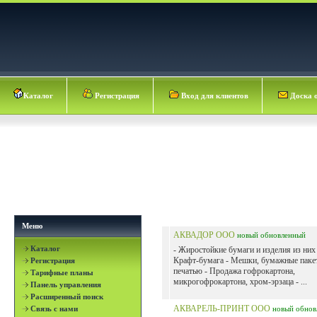
Каталог
Регистрация
Вход для клиентов
Доска 
Меню
АКВАДОР ООО
новый
обновленный
Каталог
- Жиростойкие бумаги и изделия из них 
Крафт-бумага - Мешки, бумажные паке
Регистрация
печатью - Продажа гофрокартона,
Тарифные планы
микрогофрокартона, хром-эрзаца - ...
Панель управления
Расширенный поиск
АКВАРЕЛЬ-ПРИНТ ООО
Связь с нами
новый
обнов