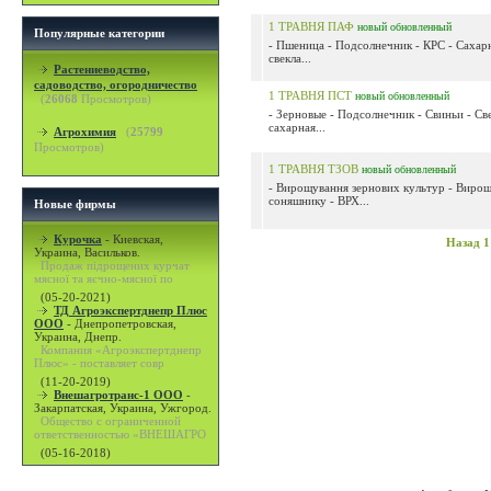
1 ТРАВНЯ ПАФ
новый
обновленный
Популярные категории
- Пшеница - Подсолнечник - КРС - Сахар
свекла...
Растениеводство,
садоводство, огородничество
1 ТРАВНЯ ПСТ
новый
обновленный
(
26068
Просмотров)
- Зерновые - Подсолнечник - Свиньи - Св
сахарная...
Агрохимия
(
25799
Просмотров)
1 ТРАВНЯ ТЗОВ
новый
обновленный
- Вирощування зернових культур - Виро
соняшнику - ВРХ...
Новые фирмы
Курочка
-
Киевская,
Назад
1
Украина, Васильков.
Продаж підрощених курчат
мясної та яєчно-мясної по
(05-20-2021)
ТД Агроэкспертднепр Плюс
ООО
-
Днепропетровская,
Украина, Днепр.
Компания «Агроэкспертднепр
Плюс» - поставляет совр
(11-20-2019)
Внешагротранс-1 ООО
-
Закарпатская, Украина, Ужгород.
Общество с ограниченной
ответственностью «ВНЕШАГРО
(05-16-2018)