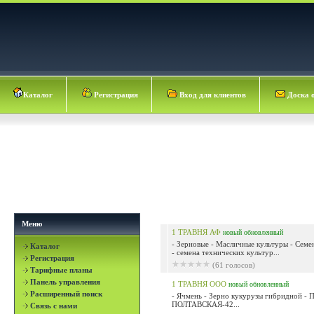
Каталог
Регистрация
Вход для клиентов
Доска 
Меню
1 ТРАВНЯ АФ
новый
обновленный
- Зерновые - Масличные культуры - Семе
Каталог
- семена технических культур...
Регистрация
(61 голосов)
Тарифные планы
Панель управления
1 ТРАВНЯ ООО
новый
обновленный
Расширенный поиск
- Ячмень - Зерно кукурузы гибридной - 
ПОЛТАВСКАЯ-42...
Связь с нами