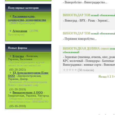
- Виноробство - Виноградарство...
Популярные категории
ВИНОГРАДАР ТОВ
новый
обновленны
Растениеводство,
садоводство, огородничество
- Виноград - ВРХ - Ріпак - Зернові...
(
26065
Просмотров)
Агрохимия
(
25796
ВИНОГРАДАР ТОВ
новый
обновленны
Просмотров)
- Первинне виноробство...
Новые фирмы
ВИНОГРАДНАЯ ДОЛИНА совхоз
нов
обновленный
Курочка
-
Киевская,
- Зерновые (пшеница, ячмень, овес, рожь
Украина, Васильков.
КРС молочный - Помидоры - Бахчевые 
Продаж підрощених курчат
Виноградники - винные сорта - Виномат
мясної та яєчно-мясної по
(05-20-2021)
(50 голосов)
ТД Агроэкспертднепр Плюс
ООО
-
Днепропетровская,
Назад
1
2
3
Украина, Днепр.
Компания «Агроэкспертднепр
Плюс» - поставляет совр
(11-20-2019)
Внешагротранс-1 ООО
-
Закарпатская, Украина, Ужгород.
Общество с ограниченной
ответственностью «ВНЕШАГРО
(05-16-2018)