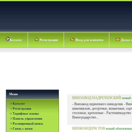
Каталог
Регистрация
Вход для клиентов
Доска 
Меню
ВИНЗАВОД НАДРЕЧЕНСКИЙ
новый
Каталог
- Винзавод первичного виноделия - Ви
шампанские, десертные, коньячные, сор
Регистрация
столовые, крепленые - Растениеводство 
Тарифные планы
Виноградарство...
Панель управления
Расширенный поиск
ВИНКОНЦЕРН ТОВ
Связь с нами
новый
обновленн