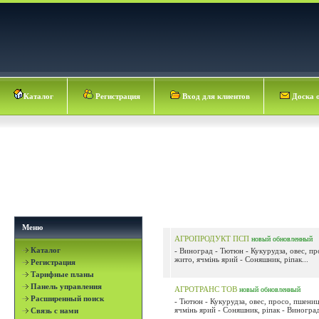
Каталог
Регистрация
Вход для клиентов
Доска 
Меню
АГРОПРОДУКТ ПСП
новый
обновленный
Каталог
- Виноград - Тютюн - Кукурудза, овес, п
жито, ячмінь ярий - Соняшник, ріпак...
Регистрация
Тарифные планы
Панель управления
АГРОТРАНС ТОВ
новый
обновленный
Расширенный поиск
- Тютюн - Кукурудза, овес, просо, пшениц
ячмінь ярий - Соняшник, ріпак - Виноград
Связь с нами