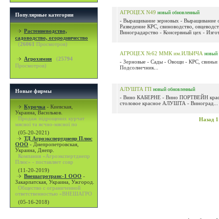
АГРОЦЕХ N49
новый
обновленный
Популярные категории
- Выращивание зерновых - Выращивание 
Разведение КРС, свиноводство, овцеводст
Растениеводство,
Виноградарство - Консервный цех - Изгот
садоводство, огородничество
(
26061
Просмотров)
АГРОЦЕХ №62 ММК им.ИЛЬИЧА
новый
Агрохимия
(
25794
- Зерновые - Сады - Овощи - КРС, свиньи
Просмотров)
Подсолнечник...
АЛУШТА ГП
новый
обновленный
Новые фирмы
- Вино КАБЕРНЕ - Вино ПОРТВЕЙН крас
столовое красное АЛУШТА - Виноград...
Курочка
-
Киевская,
Украина, Васильков.
Продаж підрощених курчат
Назад
1
мясної та яєчно-мясної по
(05-20-2021)
ТД Агроэкспертднепр Плюс
ООО
-
Днепропетровская,
Украина, Днепр.
Компания «Агроэкспертднепр
Плюс» - поставляет совр
(11-20-2019)
Внешагротранс-1 ООО
-
Закарпатская, Украина, Ужгород.
Общество с ограниченной
ответственностью «ВНЕШАГРО
(05-16-2018)