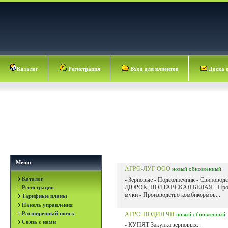
Каталог
Регистрация
Вход для клиентов
Доска 
Меню
АГРО-ЛУГ ООО
новый
обновленный
Каталог
- Зерновые - Подсолнечник - Свиноводс
ДЮРОК, ПОЛТАВСКАЯ БЕЛАЯ - Прои
Регистрация
муки - Производство комбикормов...
Тарифные планы
Панель управления
Расширенный поиск
АГРО-ПОДИЛ ЧП
новый
обновленный
Связь с нами
- КУПЯТ Закупка зерновых...