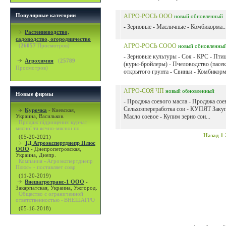
Популярные категории
АГРО-РОСЬ ООО
новый
обновленный
- Зерновые - Масличные - Комбикорма..
Растениеводство,
садоводство, огородничество
(
26057
Просмотров)
АГРО-РОСЬ СООО
новый
обновленны
- Зерновые культуры - Соя - КРС - Пти
Агрохимия
(
25789
(куры-бройлеры) - Пчеловодство (пасе
Просмотров)
открытого грунта - Свиньи - Комбикорма
АГРО-СОЯ ЧП
новый
обновленный
Новые фирмы
- Продажа соевого масла - Продажа сое
Сельхозпереработка сои - КУПЯТ Закупк
Курочка
-
Киевская,
Украина, Васильков.
Масло соевое - Купим зерно сои...
Продаж підрощених курчат
мясної та яєчно-мясної по
Назад
1
(05-20-2021)
ТД Агроэкспертднепр Плюс
ООО
-
Днепропетровская,
Украина, Днепр.
Компания «Агроэкспертднепр
Плюс» - поставляет совр
(11-20-2019)
Внешагротранс-1 ООО
-
Закарпатская, Украина, Ужгород.
Общество с ограниченной
ответственностью «ВНЕШАГРО
(05-16-2018)