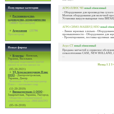
Популярные категории
АГРО-ПЛЮС ЧП
новый
обновленный
- Оборудование для производства сухого
Монтаж оборудования для молочной про
Растениеводство,
Установки вакуум-выпарные типа ВИГАНД
садоводство, огородничество
(
26063
Просмотров)
АГРО-СИМО-МАШБУД НПО
новый
обно
Агрохимия
(
25796
- Линии зерновых хлопьев - Оборудовани
Просмотров)
промышленности - Оборудование для зер
- Проектирование, поставка крупяных зав
Агро-СТ
новый
обновленный
Новые фирмы
Продажа запчастей и сервисное обслужи
сельхозтехники CASE, NEW HOLLAND,
Курочка
-
Киевская,
...
Украина, Васильков.
Продаж підрощених курчат
Назад
1
2
3
мясної та яєчно-мясної по
(05-20-2021)
ТД Агроэкспертднепр Плюс
ООО
-
Днепропетровская,
Украина, Днепр.
Компания «Агроэкспертднепр
Плюс» - поставляет совр
(11-20-2019)
Внешагротранс-1 ООО
-
Закарпатская, Украина, Ужгород.
Общество с ограниченной
ответственностью «ВНЕШАГРО
(05-16-2018)