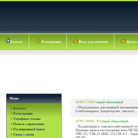
Каталог
Регистрация
Вход для клиентов
Доска 
Меню
АГРО-3 ООО
новый
обновленный
- Оборудование для пищевой промышлен
Каталог
(хлебопекарное, кондитерское, мясное)...
Регистрация
Тарифные планы
АГРО-ЛЮКС ЧП
новый
обновленный
Панель управления
- Подшипники к сельскохозяйственной те
Расширенный поиск
Машины зерноочистительные типа ПЕТ
ОВС-25, УЗК-25 (БЦС-25) СМ-4.5 - Зерн
Связь с нами
ЗМ-60,...