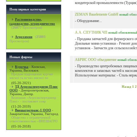
кондитерской промышленности (Турция)
Популярные категории
ZEMAN Bauelemente GmbH
новый
обно
Растениеводство,
- Оборудование...
садоводство, огородничество
(
26077
Просмотров)
А.А. СПУТНИК ЧП
новый
обновленны
Агрохимия
(
25803
- Продажа запчастей для фермерского о
Просмотров)
Доильные мини-установки - Ремонт до
установок - Запчасти для сельскохозяйст
Новые фирмы
АБРИС ООО объединение
новый
обнов
- Производство центробежных пищевых 
Курочка
-
Киевская,
Украина, Васильков.
комплектов и запасных частей к насосам
Продаж підрощених курчат
Используемые материалы: - Сталь нерж
мясної та яєчно-мясної по
(05-20-2021)
ТД Агроэкспертднепр Плюс
Назад
1
2
ООО
-
Днепропетровская,
Украина, Днепр.
Компания «Агроэкспертднепр
Плюс» - поставляет совр
(11-20-2019)
Внешагротранс-1 ООО
-
Закарпатская, Украина, Ужгород.
Общество с ограниченной
ответственностью «ВНЕШАГРО
(05-16-2018)