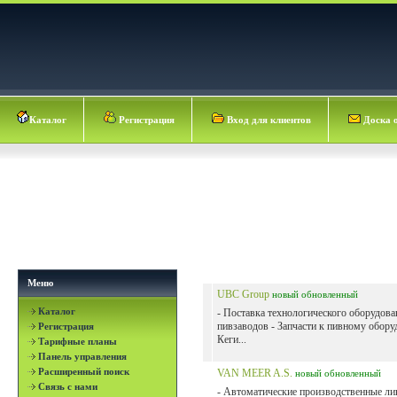
Каталог
Регистрация
Вход для клиентов
Доска 
Меню
UBC Group
новый
обновленный
Каталог
- Поставка технологического оборудова
пивзаводов - Запчасти к пивному обору
Регистрация
Кеги...
Тарифные планы
Панель управления
Расширенный поиск
VAN MEER A.S.
новый
обновленный
Связь с нами
- Автоматические производственные ли