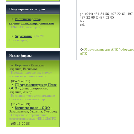
Attn:
Популярные категории
ph:
(044) 451-54-56, 497-22-60, 497
497-22-68 F, 497-52-85
Растениеводство,
fax:
садоводство, огородничество
cell:
(
26063
Просмотров)
Просмотр карты / маршрута
Агрохимия
(
25796
Просмотров)
Классификация
Оборудование для АПК / оборудов
АПК
Новые фирмы
Курочка
-
Киевская,
Украина, Васильков.
Продаж підрощених курчат
мясної та яєчно-мясної по
(05-20-2021)
ТД Агроэкспертднепр Плюс
ООО
-
Днепропетровская,
Украина, Днепр.
Компания «Агроэкспертднепр
Плюс» - поставляет совр
(11-20-2019)
Внешагротранс-1 ООО
-
Закарпатская, Украина, Ужгород.
Общество с ограниченной
ответственностью «ВНЕШАГРО
(05-16-2018)