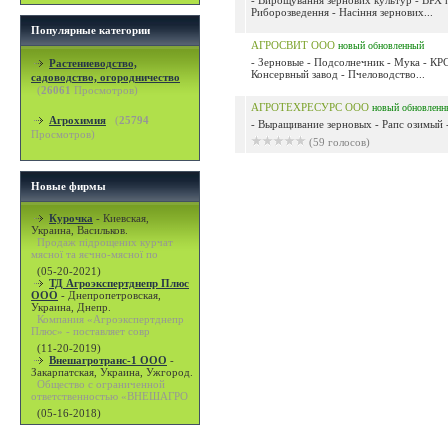
- Вирощування зернових культур - ВР
Риборозведення - Насіння зернових...
Популярные категории
АГРОСВИТ ООО
новый
обновленный
- Зерновые - Подсолнечник - Мука - КРС
Растениеводство,
Консервный завод - Пчеловодство...
садоводство, огородничество
(
26061
Просмотров)
АГРОТЕХРЕСУРС ООО
новый
обновленн
Агрохимия
(
25794
- Выращивание зерновых - Рапс озимый -
Просмотров)
(59 голосов)
Новые фирмы
Курочка
-
Киевская,
Украина, Васильков.
Продаж підрощених курчат
мясної та яєчно-мясної по
(05-20-2021)
ТД Агроэкспертднепр Плюс
ООО
-
Днепропетровская,
Украина, Днепр.
Компания «Агроэкспертднепр
Плюс» - поставляет совр
(11-20-2019)
Внешагротранс-1 ООО
-
Закарпатская, Украина, Ужгород.
Общество с ограниченной
ответственностью «ВНЕШАГРО
(05-16-2018)