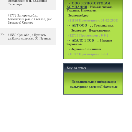
Ізяславський р-н, с.Сахнівці
OOO ЗЕРНОТОРГОВАЯ
Сахновцы
КОМПАНИЯ
- Николаевская,
Украина, Николаев.
71772 Запорож.обл.,
Зернотрейдер
Токмакский р-н, с.Светлое, (с/с
(
21154
Просмотров с 04-02-2008)
Балковое) Светлое
АБТ ООО
- , , Третьяковка.
- Зерновые - Подсолнечник
00-
41550 Сум.обл., г.Путивль,
(
12733
Просмотров с 0-0-)
ул.Комсомольская, 35 Путивль
АВАЛС-1 ТОВ
- , , Нижние
Серогозы.
- Зернові - Соняшник
(
11907
Просмотров с 0-0-)
Еще по теме:
Дополнительная информация
культурные растениЯ бахчевые