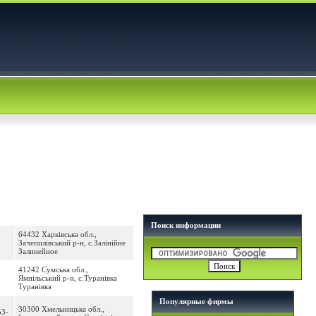
Поиск информации
64432 Харківська обл.,
Зачепилівський р-н, с.Залінійне
Залинейное
41242 Сумська обл.,
Ямпільський р-н, с.Туранівка
Туранівка
Популярные фирмы
30300 Хмельницька обл.,
53-