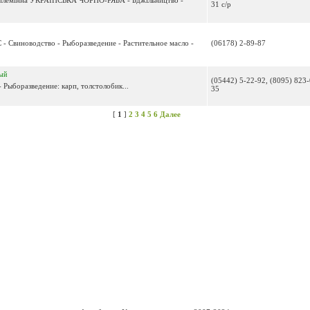
Х племінна УКРАЇНСЬКА ЧОРНО-РЯБА - Бджільництво -
31 с/р
 - Свиноводство - Рыборазведение - Растительное масло -
(06178) 2-89-87
ый
(05442) 5-22-92, (8095) 823-
 Рыборазведение: карп, толстолобик...
35
[
1
]
2
3
4
5
6
Далее