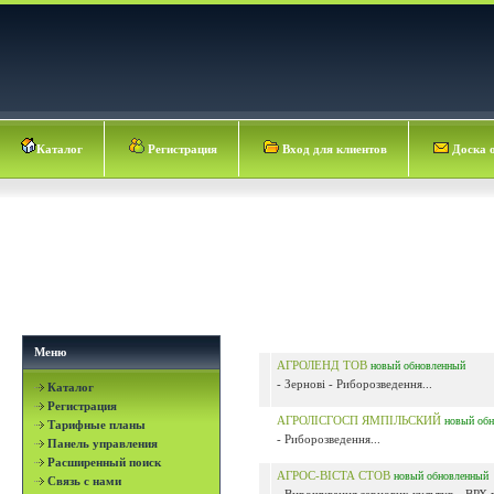
Каталог
Регистрация
Вход для клиентов
Доска 
Меню
АГРОЛЕНД ТОВ
новый
обновленный
- Зернові - Риборозведення...
Каталог
Регистрация
АГРОЛІСГОСП ЯМПІЛЬСКИЙ
новый
обн
Тарифные планы
- Риборозведення...
Панель управления
Расширенный поиск
АГРОС-ВІСТА СТОВ
новый
обновленный
Связь с нами