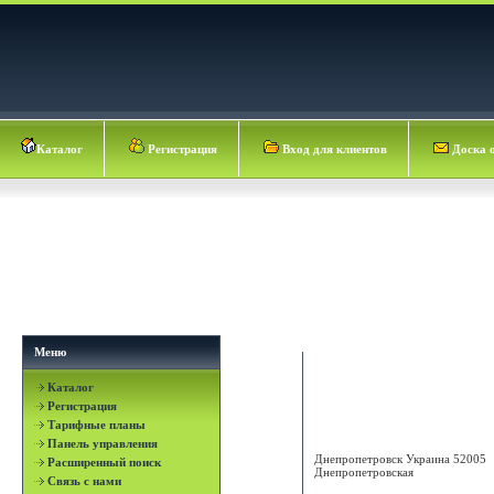
Каталог
Регистрация
Вход для клиентов
Доска 
Меню
Каталог
Топ-Агро
Регистрация
Тарифные планы
Панель управления
Днепропетровск
Украина
52005
Расширенный поиск
Днепропетровская
Связь с нами