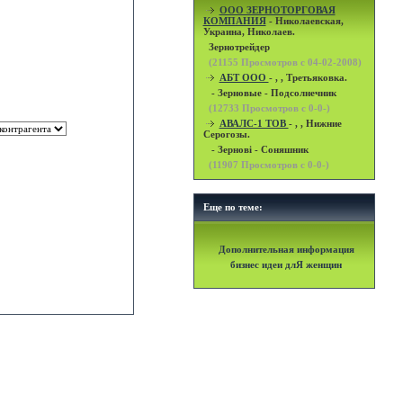
OOO ЗЕРНОТОРГОВАЯ
КОМПАНИЯ
- Николаевская,
Украина, Николаев.
Зернотрейдер
(
21155
Просмотров с 04-02-2008)
АБТ ООО
- , , Третьяковка.
- Зерновые - Подсолнечник
(
12733
Просмотров с 0-0-)
АВАЛС-1 ТОВ
- , , Нижние
Серогозы.
- Зернові - Соняшник
(
11907
Просмотров с 0-0-)
Еще по теме:
Дополнительная информация
бизнес идеи длЯ женщин