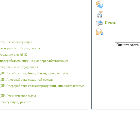
ч
Печать
асти и комплектующие
аж и ремонт оборудования
удование для АПК
оперерабатывающее, кормоперерабатывающее
ктирование оборудования
/ комбикорма, биодобавки, шрот, отруби
 / переработка сахарной свеклы
/ переработка сельхозпродукции, многоотраслевые
 / техническое сырье
омплектующие, ремонт