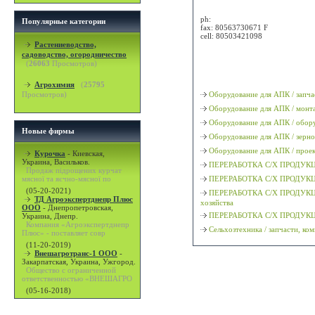
Attn: Шпитько Олег Григорьеви
ph:
Популярные категории
fax:
80563730671 F
cell:
80503421098
Растениеводство,
садоводство, огородничество
Просмотр карты / маршрута
(
26063
Просмотров)
Классификация
Агрохимия
(
25795
Просмотров)
Оборудование для АПК / запч
Оборудование для АПК / монт
Оборудование для АПК / обор
Новые фирмы
Оборудование для АПК / зерн
Оборудование для АПК / прое
Курочка
-
Киевская,
Украина, Васильков.
ПЕРЕРАБОТКА С/Х ПРОДУКЦИИ 
Продаж підрощених курчат
мясної та яєчно-мясної по
ПЕРЕРАБОТКА С/Х ПРОДУКЦИИ
(05-20-2021)
ПЕРЕРАБОТКА С/Х ПРОДУКЦИИ 
ТД Агроэкспертднепр Плюс
хозяйства
ООО
-
Днепропетровская,
ПЕРЕРАБОТКА С/Х ПРОДУКЦИИ
Украина, Днепр.
Компания «Агроэкспертднепр
Сельхозтехника / запчасти, к
Плюс» - поставляет совр
(11-20-2019)
Внешагротранс-1 ООО
-
Закарпатская, Украина, Ужгород.
Общество с ограниченной
ответственностью «ВНЕШАГРО
(05-16-2018)